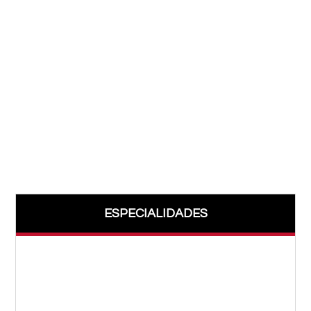
ESPECIALIDADES
Acupuntura
Alergología