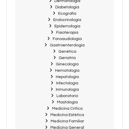
Dermatología
Diabetología
Ecografía
Endocrinología
Epidemología
Fisioterapia
Fonoaudiología
Gastroenterología
Genética
Geriatría
Ginecología
Hematología
Hepatología
Infectología
Inmunología
Laboratorio
Mastología
Medicina Crítica
Medicina Estética
Medicina Familiar
Medicina General