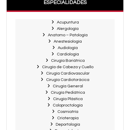
ESPECIALIDADES
Acupuntura
Alergología
Anatomo – Patología
Anestesiología
Audiología
Cardiología
Cirugía Bariátrica
Cirugía de Cabeza y Cuello
Cirugía Cardiovascular
Cirugía Cardiotorácica
Cirugía General
Cirugía Pediátrica
Cirugía Plástica
Coloproctología
Cosmiatría
Crioterapia
Deportología