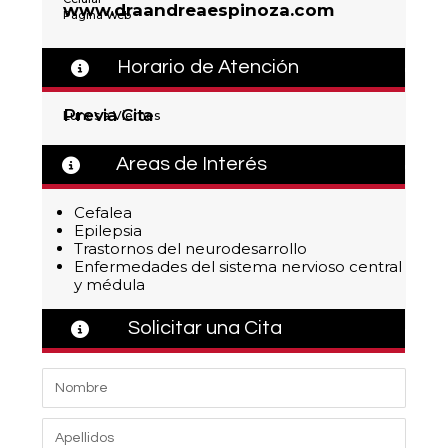
www.draandreaespinoza.com
Página Web
Horario de Atención
Previa Cita
Lunes a Viernes
Areas de Interés
Cefalea
Epilepsia
Trastornos del neurodesarrollo
Enfermedades del sistema nervioso central
y médula
Solicitar una Cita