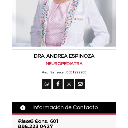
DRA. ANDREA ESPINOZA
NEUROPEDIATRA
Reg. Senescyt: 8581222208
Información de Contacto
Piso 6 Cons. 601
Consultorio
096 223 0427
Celular