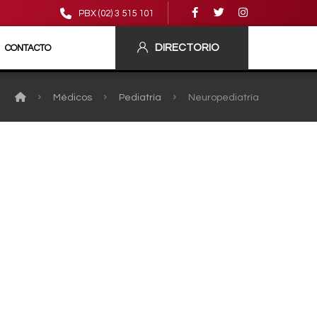
PBX (02) 3 515 101
DIRECTORIO
CONTACTO
Médicos
Pediatría
Neuropediatría