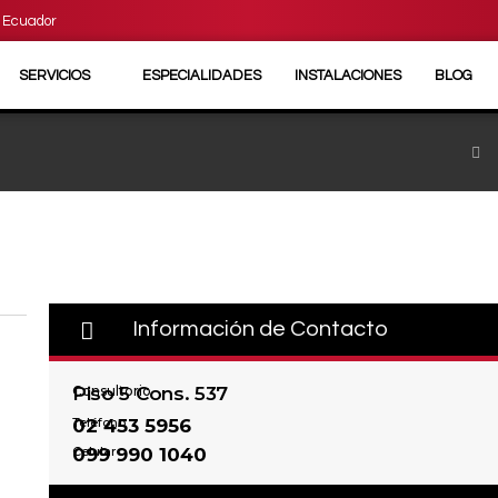
- Ecuador
SERVICIOS
ESPECIALIDADES
INSTALACIONES
BLOG
Información de Contacto
Consultorio
Piso 5 Cons. 537
Teléfono
02 453 5956
Celular
099 990 1040