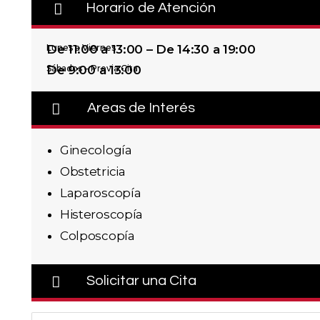
Horario de Atención
Lunes a Viernes
De 11:00 a 13:00 – De 14:30 a 19:00
Sábados – Previa Cita
De 9:00 a 13:00
Areas de Interés
Ginecología
Obstetricia
Laparoscopía
Histeroscopía
Colposcopía
Solicitar una Cita